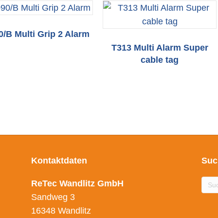
0/B Multi Grip 2 Alarm
T313 Multi Alarm Super
cable tag
Kontaktdaten
Suc
ReTec Wandlitz GmbH
Sandweg 3
16348 Wandlitz