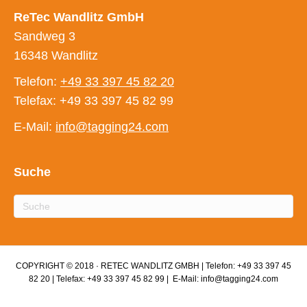
ReTec Wandlitz GmbH
Sandweg 3
16348 Wandlitz
Telefon:
+49 33 397 45 82 20
Telefax: +49 33 397 45 82 99
E-Mail:
info@tagging24.com
Suche
COPYRIGHT © 2018 · RETEC WANDLITZ GMBH | Telefon: +49 33 397 45
82 20 | Telefax: +49 33 397 45 82 99 | E-Mail: info@tagging24.com
Facebook
Twitter
Youtube
Instagram
Email